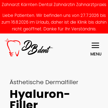
Zahnarzt Kärnten Dental Zahnärztin Zahnarztpraxis
Liebe Patienten. Wir befinden uns von 27.7.2026 bis
zum 16.8.2026 im Urlaub, daher ist die Klinik bis dahin
nicht geöffnet. Danke für Ihr Verständnis.
MENU
Ästhetische Dermalfiller
Hyaluron-
Filler