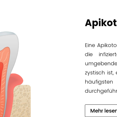
Apiko
Eine Apikoto
die infizi
umgebende
zystisch ist
häufigsten
durchgeführ
Mehr lese