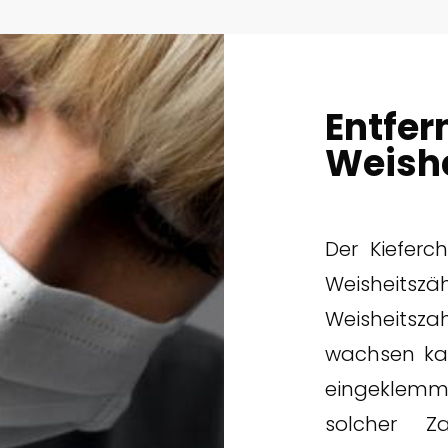
Entfer
Weish
Der Kieferc
Weisheit
Weisheitsz
wachsen kan
eingeklemmt
solcher Z