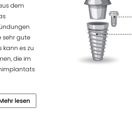
 aus dem
as
tzündungen
e sehr gute
s kann es zu
en, die im
hnimplantats
Mehr lesen