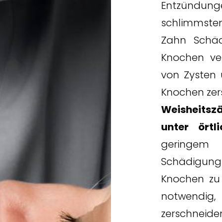
Entzündung
schlimmste
Zahn Schä
Knochen ve
von Zysten 
Knochen zer
Weisheitsz
unter örtl
geringem 
Schädigun
Knochen zu 
notwendig
zerschneide