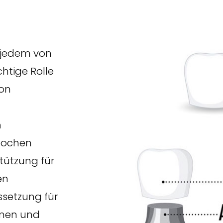
t jedem von
chtige Rolle
von
n
Knochen
tützung für
en
ssetzung für
umen und