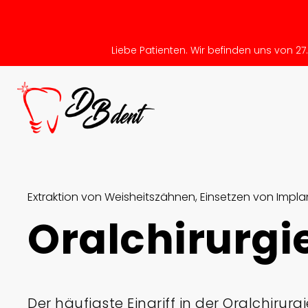
Liebe Patienten. Wir befinden uns von 27.7
Extraktion von Weisheitszähnen, Einsetzen von Impla
Oralchirurgi
Der häufigste Eingriff in der Oralchirurgi