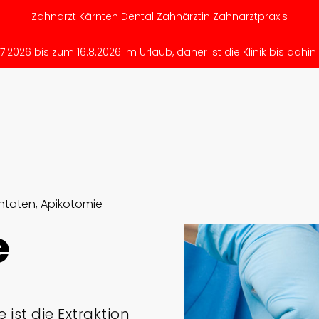
Zahnarzt Kärnten Dental Zahnärztin Zahnarztpraxis
.2026 bis zum 16.8.2026 im Urlaub, daher ist die Klinik bis dahin
ntaten, Apikotomie
e
e ist die Extraktion