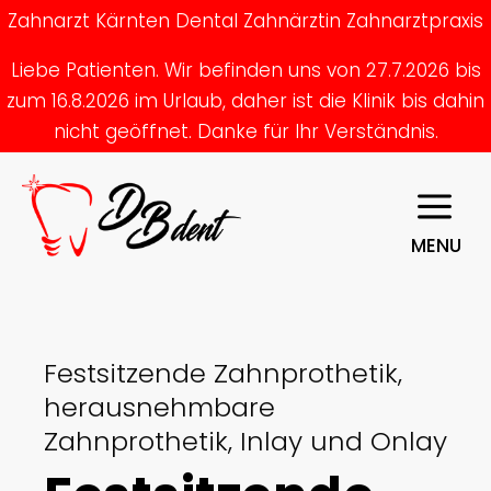
Zahnarzt Kärnten Dental Zahnärztin Zahnarztpraxis
Liebe Patienten. Wir befinden uns von 27.7.2026 bis
zum 16.8.2026 im Urlaub, daher ist die Klinik bis dahin
nicht geöffnet. Danke für Ihr Verständnis.
MENU
Festsitzende Zahnprothetik,
herausnehmbare
Zahnprothetik, Inlay und Onlay