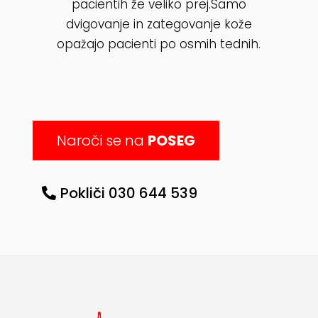
pacientih že veliko prej.Samo
dvigovanje in zategovanje kože
opažajo pacienti po osmih tednih.
Naroči se na
POSEG
Pokliči 030 644 539