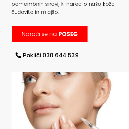
pomembnih snovi, ki naredijo našo kožo
čudovito in mlajšo.
Naroči se na
POSEG
Pokliči 030 644 539